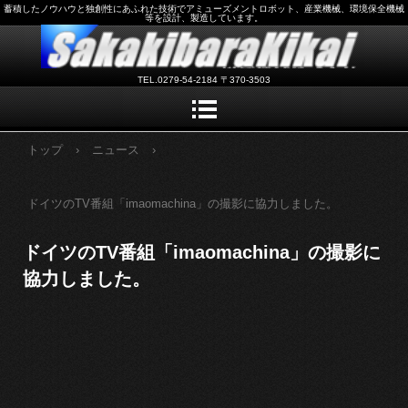
蓄積したノウハウと独創性にあふれた技術でアミューズメントロボット、産業機械、環境保全機械
等を設計、製造しています。
TEL.0279-54-2184 〒370-3503
トップ
›
ニュース
›
ドイツのTV番組「imaomachina」の撮影に協力しました。
ドイツのTV番組「imaomachina」の撮影に
協力しました。