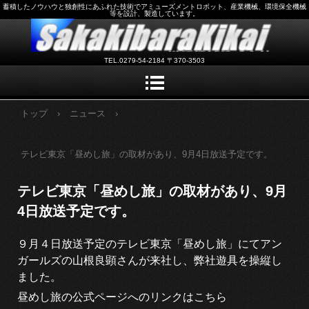
蓄積したノウハウと独創性にあふれた技術でアミューズメントロボット、産業機械、環境保全機械
等を設計、製造しています。
TEL.0279-54-2184 〒370-3503
トップ
›
ニュース
›
テレビ東京「昼めし旅」の取材があり、9月4日放送予定です。
テレビ東京「昼めし旅」の取材があり、9月
4日放送予定です。
９月４日放送予定のテレビ東京「昼めし旅」にてアン
ガールズの山根良顕さんが来社し、弊社遊具を操縦し
ました。
昼めし旅の公式ページへのリンクはこちら